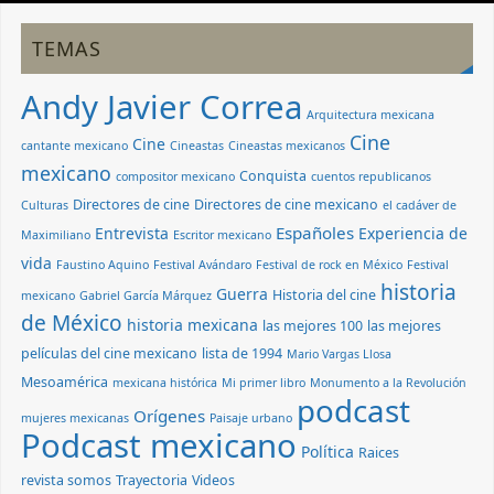
TEMAS
Andy Javier Correa
Arquitectura mexicana
Cine
Cine
cantante mexicano
Cineastas
Cineastas mexicanos
mexicano
Conquista
compositor mexicano
cuentos republicanos
Directores de cine
Directores de cine mexicano
Culturas
el cadáver de
Españoles
Entrevista
Experiencia de
Maximiliano
Escritor mexicano
vida
Faustino Aquino
Festival Avándaro
Festival de rock en México
Festival
historia
Guerra
Historia del cine
mexicano
Gabriel García Márquez
de México
historia mexicana
las mejores 100
las mejores
películas del cine mexicano
lista de 1994
Mario Vargas Llosa
Mesoamérica
mexicana histórica
Mi primer libro
Monumento a la Revolución
podcast
Orígenes
mujeres mexicanas
Paisaje urbano
Podcast mexicano
Política
Raices
revista somos
Trayectoria
Videos