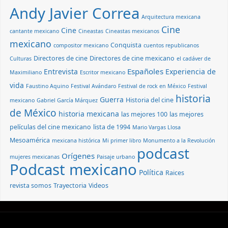
Andy Javier Correa
Arquitectura mexicana
Cine
Cine
cantante mexicano
Cineastas
Cineastas mexicanos
mexicano
Conquista
compositor mexicano
cuentos republicanos
Directores de cine
Directores de cine mexicano
Culturas
el cadáver de
Españoles
Entrevista
Experiencia de
Maximiliano
Escritor mexicano
vida
Faustino Aquino
Festival Avándaro
Festival de rock en México
Festival
historia
Guerra
Historia del cine
mexicano
Gabriel García Márquez
de México
historia mexicana
las mejores 100
las mejores
películas del cine mexicano
lista de 1994
Mario Vargas Llosa
Mesoamérica
mexicana histórica
Mi primer libro
Monumento a la Revolución
podcast
Orígenes
mujeres mexicanas
Paisaje urbano
Podcast mexicano
Política
Raices
revista somos
Trayectoria
Videos