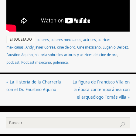
ETIQUETADO
actores
,
actores mexicanos
,
actrices
,
actrices
mexicanas
,
Andy Javier Correa
,
cine de oro
,
Cine mexicano
,
Eugenio Derbez
,
Faustino Aquino
,
historia sobre los actores y actrices del cine de oro
,
podcast
,
Podcast mexicano
,
polémica
.
«
La Historia de la Charrería
La figura de Francisco Villa en
con el Dr. Faustino Aquino
la época contemporánea con
el arqueólogo Tomás Villa
»