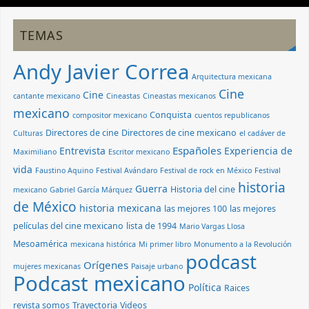
TEMAS
Andy Javier Correa
Arquitectura mexicana
Cine
Cine
cantante mexicano
Cineastas
Cineastas mexicanos
mexicano
Conquista
compositor mexicano
cuentos republicanos
Directores de cine
Directores de cine mexicano
Culturas
el cadáver de
Españoles
Entrevista
Experiencia de
Maximiliano
Escritor mexicano
vida
Faustino Aquino
Festival Avándaro
Festival de rock en México
Festival
historia
Guerra
Historia del cine
mexicano
Gabriel García Márquez
de México
historia mexicana
las mejores 100
las mejores
películas del cine mexicano
lista de 1994
Mario Vargas Llosa
Mesoamérica
mexicana histórica
Mi primer libro
Monumento a la Revolución
podcast
Orígenes
mujeres mexicanas
Paisaje urbano
Podcast mexicano
Política
Raices
revista somos
Trayectoria
Videos