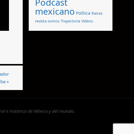
Podcast
mexicano
Política
Raices
revista somos
Trayectoria
Videos
iador
lba
»
al e histórico de México y del mundo.