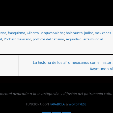
cano
,
franquismo
,
Gilberto Bosques Saldívar
,
holocausto
,
judíos
,
mexicanos
st
,
Podcast mexicano
,
políticos del nazismo
,
segunda guerra mundial
.
La historia de los afromexicanos con el histor
Raymundo A
tal dedicada a la investigación y difusión del patrimonio cultur
FUNCIONA CON
PARABOLA
&
WORDPRESS.