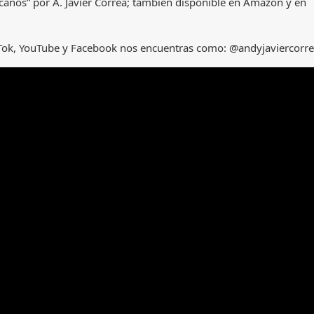
canos” por A. Javier Correa; también disponible en Amazon y en
ikTok, YouTube y Facebook nos encuentras como: @andyjaviercorr