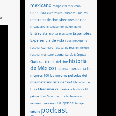
mexicano
compositor mexicano
Conquista
cuentos republicanos
Culturas
ea
Directores de cine
Directores de cine
mexicano
el cadáver de Maximiliano
Españoles
Entrevista
Escritor mexicano
Experiencia de vida
Faustino Aquino
Festival Avándaro
Festival de rock en México
Festival mexicano
Gabriel García Márquez
historia
Guerra
Historia del cine
de México
historia mexicana
las
mejores 100
las mejores películas del
cine mexicano
lista de 1994
Mario Vargas
Mesoamérica
Llosa
mexicana histórica
Mi
primer libro
Monumento a la Revolución
Orígenes
mujeres mexicanas
Paisaje
podcast
urbano