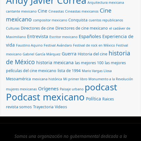
Andy Javier Correa
Arquitectura mexicana
Cine
Cine
cantante mexicano
Cineastas
Cineastas mexicanos
mexicano
Conquista
compositor mexicano
cuentos republicanos
Directores de cine
Directores de cine mexicano
Culturas
el cadáver de
Españoles
Entrevista
Experiencia de
Maximiliano
Escritor mexicano
vida
Faustino Aquino
Festival Avándaro
Festival de rock en México
Festival
historia
Guerra
Historia del cine
mexicano
Gabriel García Márquez
de México
historia mexicana
las mejores 100
las mejores
películas del cine mexicano
lista de 1994
Mario Vargas Llosa
Mesoamérica
mexicana histórica
Mi primer libro
Monumento a la Revolución
podcast
Orígenes
mujeres mexicanas
Paisaje urbano
Podcast mexicano
Política
Raices
revista somos
Trayectoria
Videos
Somos una organización no gubernamental dedicada a la