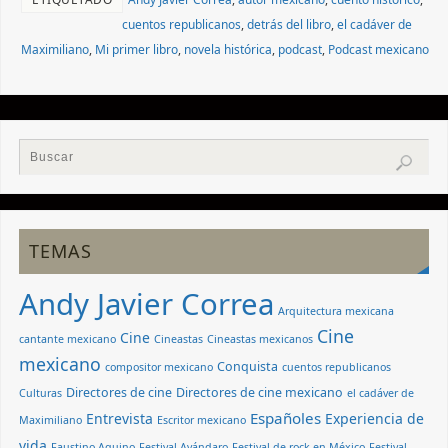
cuentos republicanos
,
detrás del libro
,
el cadáver de
Maximiliano
,
Mi primer libro
,
novela histórica
,
podcast
,
Podcast mexicano
TEMAS
Andy Javier Correa
Arquitectura mexicana
Cine
Cine
cantante mexicano
Cineastas
Cineastas mexicanos
mexicano
Conquista
compositor mexicano
cuentos republicanos
Directores de cine
Directores de cine mexicano
Culturas
el cadáver de
Españoles
Entrevista
Experiencia de
Maximiliano
Escritor mexicano
vida
Faustino Aquino
Festival Avándaro
Festival de rock en México
Festival