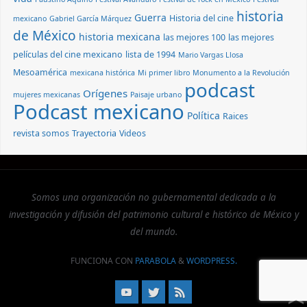
historia
Guerra
Historia del cine
mexicano
Gabriel García Márquez
de México
historia mexicana
las mejores 100
las mejores
películas del cine mexicano
lista de 1994
Mario Vargas Llosa
Mesoamérica
mexicana histórica
Mi primer libro
Monumento a la Revolución
podcast
Orígenes
mujeres mexicanas
Paisaje urbano
Podcast mexicano
Política
Raices
revista somos
Trayectoria
Videos
Somos una organización no gubernamental dedicada a la
investigación y difusión del patrimonio cultural e histórico de México y
del mundo.
FUNCIONA CON
PARABOLA
&
WORDPRESS.