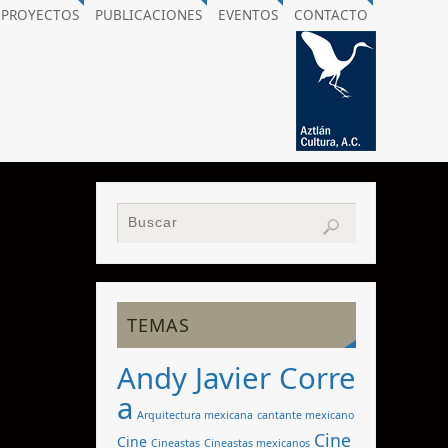
PROYECTOS
PUBLICACIONES
EVENTOS
CONTACTO
TEMAS
Andy Javier Corre
a
Arquitectura mexicana
cantante mexicano
Cine
Cine
Cineastas
Cineastas mexicanos