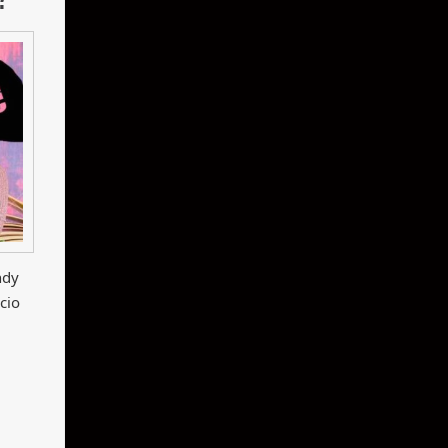
ndy
cio