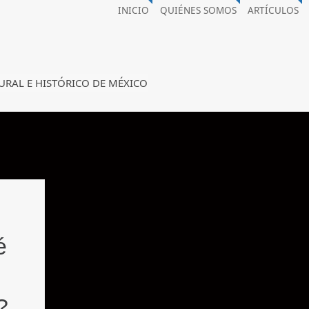
INICIO
QUIÉNES SOMOS
ARTÍCULOS
URAL E HISTÓRICO DE MÉXICO
é
?