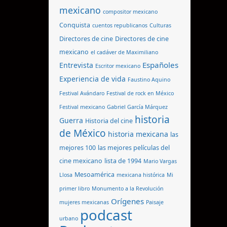
mexicano
compositor mexicano
Conquista
cuentos republicanos
Culturas
Directores de cine
Directores de cine
mexicano
el cadáver de Maximiliano
Españoles
Entrevista
Escritor mexicano
Experiencia de vida
Faustino Aquino
Festival Avándaro
Festival de rock en México
Festival mexicano
Gabriel García Márquez
historia
Guerra
Historia del cine
de México
historia mexicana
las
mejores 100
las mejores películas del
cine mexicano
lista de 1994
Mario Vargas
Mesoamérica
Llosa
mexicana histórica
Mi
primer libro
Monumento a la Revolución
Orígenes
mujeres mexicanas
Paisaje
podcast
urbano