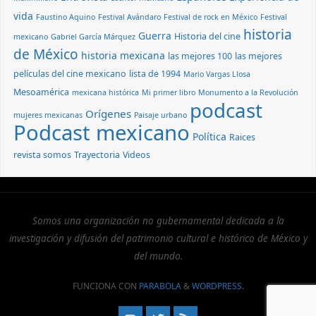
vida
Faustino Aquino
Festival Avándaro
Festival de rock en México
Festival
historia
Guerra
Historia del cine
mexicano
Gabriel García Márquez
de México
historia mexicana
las mejores 100
las mejores
películas del cine mexicano
lista de 1994
Mario Vargas Llosa
Mesoamérica
mexicana histórica
Mi primer libro
Monumento a la Revolución
podcast
Orígenes
mujeres mexicanas
Paisaje urbano
Podcast mexicano
Política
Raices
revista somos
Trayectoria
Videos
Somos una organización no gubernamental dedicada a la
investigación y difusión del patrimonio cultural e histórico de México y
del mundo.
FUNCIONA CON
PARABOLA
&
WORDPRESS.