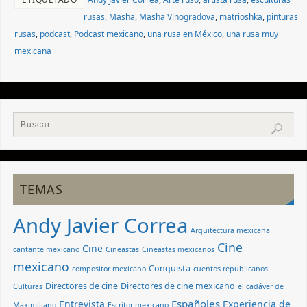
rusas
,
Masha
,
Masha Vinogradova
,
matrioshka
,
pinturas
rusas
,
podcast
,
Podcast mexicano
,
una rusa en México
,
una rusa muy
mexicana
TEMAS
Andy Javier Correa
Arquitectura mexicana
Cine
Cine
cantante mexicano
Cineastas
Cineastas mexicanos
mexicano
Conquista
compositor mexicano
cuentos republicanos
Directores de cine
Directores de cine mexicano
Culturas
el cadáver de
Españoles
Entrevista
Experiencia de
Maximiliano
Escritor mexicano