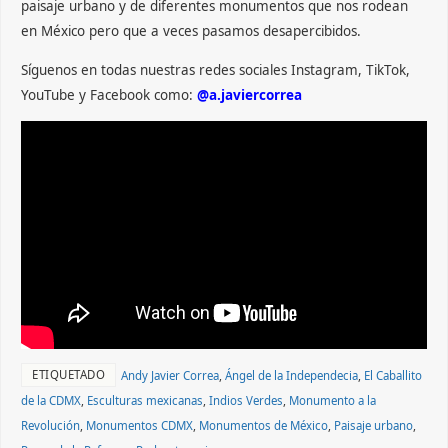
paisaje urbano y de diferentes monumentos que nos rodean
en México pero que a veces pasamos desapercibidos.
Síguenos en todas nuestras redes sociales Instagram, TikTok,
YouTube y Facebook como:
@a.javiercorrea
ETIQUETADO
Andy Javier Correa
,
Ángel de la Independecia
,
El Caballito
de la CDMX
,
Esculturas mexicanas
,
Indios Verdes
,
Monumento a la
Revolución
,
Monumentos CDMX
,
Monumentos de México
,
Paisaje urbano
,