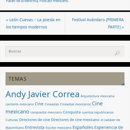
Paseo de la Reforma
,
Podcast mexicano
.
«
León Cuevas – La poesía en
Festival Avándaro (PRIMERA
los tiempos modernos
PARTE)
»
TEMAS
Andy Javier Correa
Arquitectura mexicana
Cine
Cine
cantante mexicano
Cineastas
Cineastas mexicanos
mexicano
Conquista
compositor mexicano
cuentos republicanos
Directores de cine
Directores de cine mexicano
Culturas
el cadáver de
Españoles
Entrevista
Experiencia de
Maximiliano
Escritor mexicano