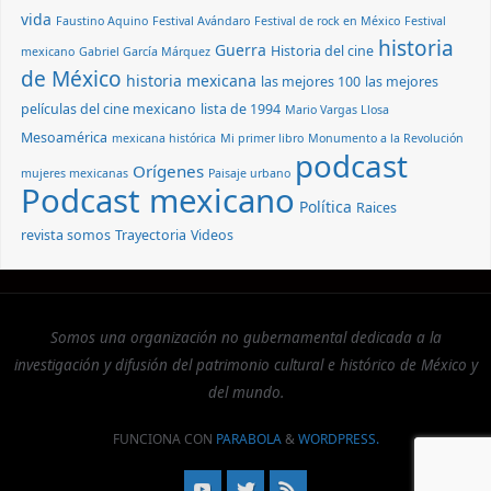
vida
Faustino Aquino
Festival Avándaro
Festival de rock en México
Festival
historia
Guerra
Historia del cine
mexicano
Gabriel García Márquez
de México
historia mexicana
las mejores 100
las mejores
películas del cine mexicano
lista de 1994
Mario Vargas Llosa
Mesoamérica
mexicana histórica
Mi primer libro
Monumento a la Revolución
podcast
Orígenes
mujeres mexicanas
Paisaje urbano
Podcast mexicano
Política
Raices
revista somos
Trayectoria
Videos
Somos una organización no gubernamental dedicada a la
investigación y difusión del patrimonio cultural e histórico de México y
del mundo.
FUNCIONA CON
PARABOLA
&
WORDPRESS.