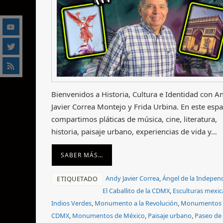
Bienvenidos a Historia, Cultura e Identidad con A
Javier Correa Montejo y Frida Urbina. En este espa
compartimos pláticas de música, cine, literatura,
historia, paisaje urbano, experiencias de vida y…
SABER MÁS…
Andy Javier Correa
,
Ángel de la Indepen
ETIQUETADO
El Caballito de la CDMX
,
Esculturas mexi
Indios Verdes
,
Monumento a la Revolución
,
Monumentos
CDMX
,
Monumentos de México
,
Paisaje urbano
,
Paseo de 