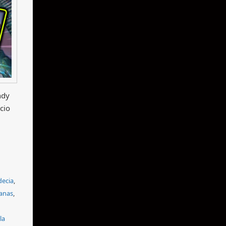
ndy
cio
decia
,
canas
,
la