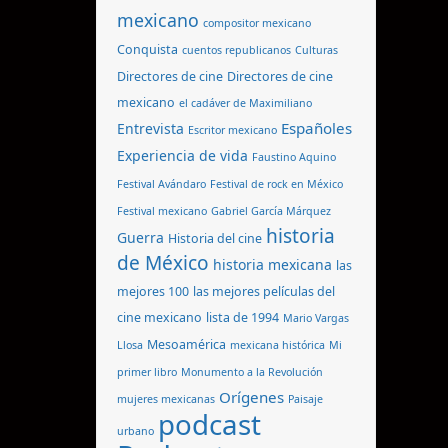
mexicano
compositor mexicano
Conquista
cuentos republicanos
Culturas
Directores de cine
Directores de cine
mexicano
el cadáver de Maximiliano
Españoles
Entrevista
Escritor mexicano
Experiencia de vida
Faustino Aquino
Festival Avándaro
Festival de rock en México
Festival mexicano
Gabriel García Márquez
historia
Guerra
Historia del cine
de México
historia mexicana
las
mejores 100
las mejores películas del
cine mexicano
lista de 1994
Mario Vargas
Mesoamérica
Llosa
mexicana histórica
Mi
primer libro
Monumento a la Revolución
Orígenes
mujeres mexicanas
Paisaje
podcast
urbano