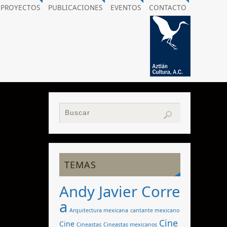
PROYECTOS
PUBLICACIONES
EVENTOS
CONTACTO
TEMAS
Andy Javier Corre
a
Arquitectura mexicana
cantante mexicano
Cine
Cine
Cineastas
Cineastas mexicanos