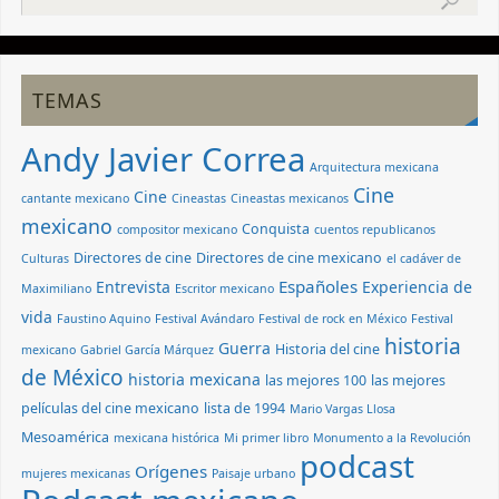
TEMAS
Andy Javier Correa
Arquitectura mexicana
Cine
Cine
cantante mexicano
Cineastas
Cineastas mexicanos
mexicano
Conquista
compositor mexicano
cuentos republicanos
Directores de cine
Directores de cine mexicano
Culturas
el cadáver de
Españoles
Entrevista
Experiencia de
Maximiliano
Escritor mexicano
vida
Faustino Aquino
Festival Avándaro
Festival de rock en México
Festival
historia
Guerra
Historia del cine
mexicano
Gabriel García Márquez
de México
historia mexicana
las mejores 100
las mejores
películas del cine mexicano
lista de 1994
Mario Vargas Llosa
Mesoamérica
mexicana histórica
Mi primer libro
Monumento a la Revolución
podcast
Orígenes
mujeres mexicanas
Paisaje urbano