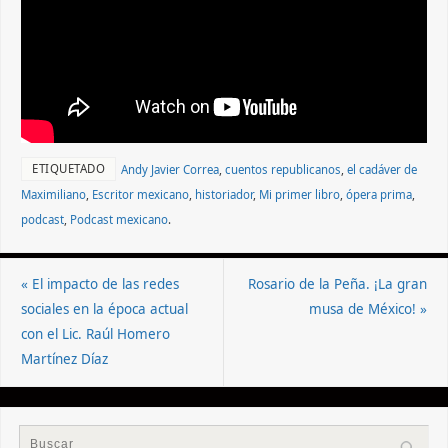
ETIQUETADO
Andy Javier Correa
,
cuentos republicanos
,
el cadáver de
Maximiliano
,
Escritor mexicano
,
historiador
,
Mi primer libro
,
ópera prima
,
podcast
,
Podcast mexicano
.
«
El impacto de las redes
Rosario de la Peña. ¡La gran
sociales en la época actual
musa de México!
»
con el Lic. Raúl Homero
Martínez Díaz