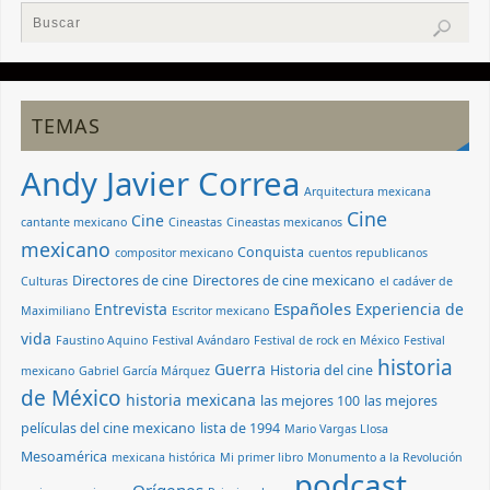
TEMAS
Andy Javier Correa
Arquitectura mexicana
Cine
Cine
cantante mexicano
Cineastas
Cineastas mexicanos
mexicano
Conquista
compositor mexicano
cuentos republicanos
Directores de cine
Directores de cine mexicano
Culturas
el cadáver de
Españoles
Entrevista
Experiencia de
Maximiliano
Escritor mexicano
vida
Faustino Aquino
Festival Avándaro
Festival de rock en México
Festival
historia
Guerra
Historia del cine
mexicano
Gabriel García Márquez
de México
historia mexicana
las mejores 100
las mejores
películas del cine mexicano
lista de 1994
Mario Vargas Llosa
Mesoamérica
mexicana histórica
Mi primer libro
Monumento a la Revolución
podcast
Orígenes