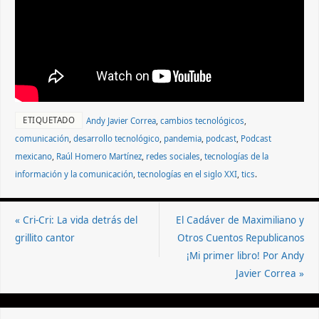
ETIQUETADO
Andy Javier Correa
,
cambios tecnológicos
,
comunicación
,
desarrollo tecnológico
,
pandemia
,
podcast
,
Podcast
mexicano
,
Raúl Homero Martínez
,
redes sociales
,
tecnologías de la
información y la comunicación
,
tecnologías en el siglo XXI
,
tics
.
«
Cri-Cri: La vida detrás del
El Cadáver de Maximiliano y
grillito cantor
Otros Cuentos Republicanos
¡Mi primer libro! Por Andy
Javier Correa
»