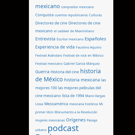
mexicano
compositor mexicano
Conquista
cuentos republicanos
Culturas
Directores de cine
Directores de cine
mexicano
el cadáver de Maximiliano
Españoles
Entrevista
Escritor mexicano
Experiencia de vida
Faustino Aquino
Festival Avándaro
Festival de rock en México
Festival mexicano
Gabriel García Márquez
historia
Guerra
Historia del cine
de México
historia mexicana
las
mejores 100
las mejores películas del
cine mexicano
lista de 1994
Mario Vargas
Mesoamérica
Llosa
mexicana histórica
Mi
primer libro
Monumento a la Revolución
Orígenes
mujeres mexicanas
Paisaje
podcast
urbano