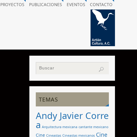
PROYECTOS
PUBLICACIONES
EVENTOS
CONTACTO
TEMAS
Andy Javier Corre
a
Arquitectura mexicana
cantante mexicano
Cine
Cine
Cineastas
Cineastas mexicanos