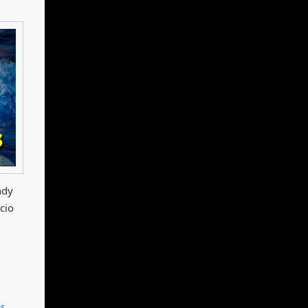
ndy
cio
os
,