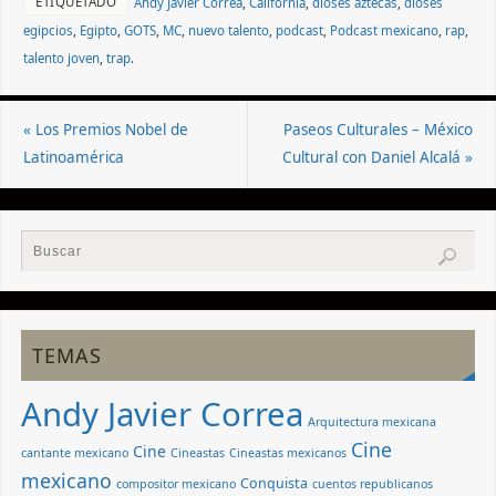
ETIQUETADO
Andy Javier Correa
,
California
,
dioses aztecas
,
dioses
egipcios
,
Egipto
,
GOTS
,
MC
,
nuevo talento
,
podcast
,
Podcast mexicano
,
rap
,
talento joven
,
trap
.
«
Los Premios Nobel de
Paseos Culturales – México
Latinoamérica
Cultural con Daniel Alcalá
»
TEMAS
Andy Javier Correa
Arquitectura mexicana
Cine
Cine
cantante mexicano
Cineastas
Cineastas mexicanos
mexicano
Conquista
compositor mexicano
cuentos republicanos