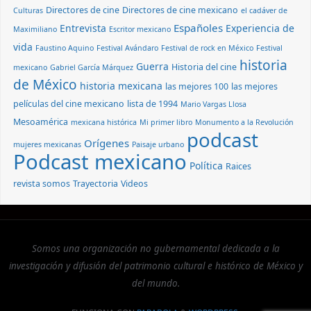
Directores de cine
Directores de cine mexicano
Culturas
el cadáver de
Españoles
Entrevista
Experiencia de
Maximiliano
Escritor mexicano
vida
Faustino Aquino
Festival Avándaro
Festival de rock en México
Festival
historia
Guerra
Historia del cine
mexicano
Gabriel García Márquez
de México
historia mexicana
las mejores 100
las mejores
películas del cine mexicano
lista de 1994
Mario Vargas Llosa
Mesoamérica
mexicana histórica
Mi primer libro
Monumento a la Revolución
podcast
Orígenes
mujeres mexicanas
Paisaje urbano
Podcast mexicano
Política
Raices
revista somos
Trayectoria
Videos
Somos una organización no gubernamental dedicada a la
investigación y difusión del patrimonio cultural e histórico de México y
del mundo.