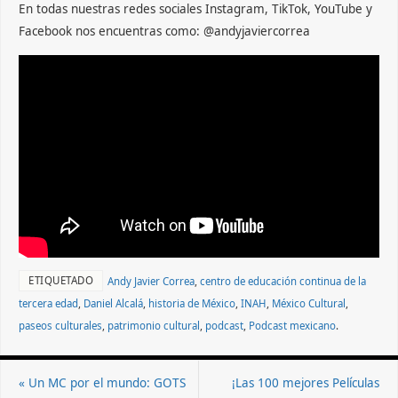
En todas nuestras redes sociales Instagram, TikTok, YouTube y
Facebook nos encuentras como: @andyjaviercorrea
ETIQUETADO
Andy Javier Correa
,
centro de educación continua de la
tercera edad
,
Daniel Alcalá
,
historia de México
,
INAH
,
México Cultural
,
paseos culturales
,
patrimonio cultural
,
podcast
,
Podcast mexicano
.
«
Un MC por el mundo: GOTS
¡Las 100 mejores Películas