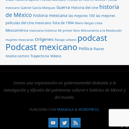
historia
Guerra
Historia del cine
mexicano
Gabriel García Márquez
de México
historia mexicana
las mejores 100
las mejores
películas del cine mexicano
lista de 1994
Mario Vargas Llosa
Mesoamérica
mexicana histórica
Mi primer libro
Monumento a la Revolución
podcast
Orígenes
mujeres mexicanas
Paisaje urbano
Podcast mexicano
Política
Raices
revista somos
Trayectoria
Videos
Somos una organización no gubernamental dedicada a la
investigación y difusión del patrimonio cultural e histórico de México y
del mundo.
FUNCIONA CON
PARABOLA
&
WORDPRESS.