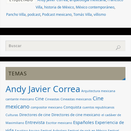
Villa
,
historia de México
,
México contemporáneo
,
Pancho Villa
,
podcast
,
Podcast mexicano
,
Tomás Villa
,
villismo
TEMAS
Andy Javier Correa
Arquitectura mexicana
Cine
Cine
cantante mexicano
Cineastas
Cineastas mexicanos
mexicano
Conquista
compositor mexicano
cuentos republicanos
Directores de cine
Directores de cine mexicano
Culturas
el cadáver de
Españoles
Entrevista
Experiencia de
Maximiliano
Escritor mexicano
vida
Faustino Aquino
Festival Avándaro
Festival de rock en México
Festival