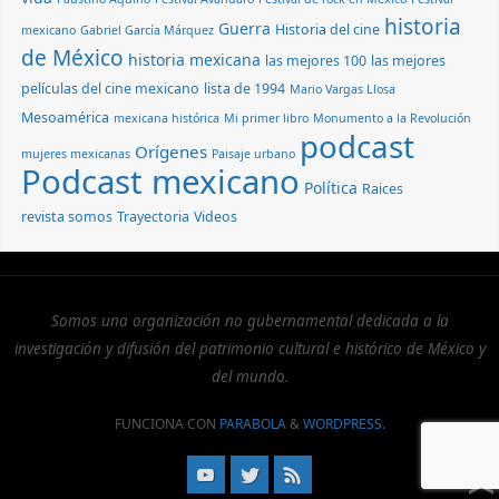
historia
Guerra
Historia del cine
mexicano
Gabriel García Márquez
de México
historia mexicana
las mejores 100
las mejores
películas del cine mexicano
lista de 1994
Mario Vargas Llosa
Mesoamérica
mexicana histórica
Mi primer libro
Monumento a la Revolución
podcast
Orígenes
mujeres mexicanas
Paisaje urbano
Podcast mexicano
Política
Raices
revista somos
Trayectoria
Videos
Somos una organización no gubernamental dedicada a la
investigación y difusión del patrimonio cultural e histórico de México y
del mundo.
FUNCIONA CON
PARABOLA
&
WORDPRESS.