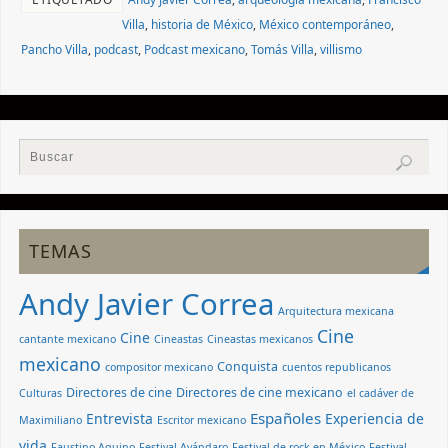
Villa
,
historia de México
,
México contemporáneo
,
Pancho Villa
,
podcast
,
Podcast mexicano
,
Tomás Villa
,
villismo
TEMAS
Andy Javier Correa
Arquitectura mexicana
Cine
Cine
cantante mexicano
Cineastas
Cineastas mexicanos
mexicano
Conquista
compositor mexicano
cuentos republicanos
Directores de cine
Directores de cine mexicano
Culturas
el cadáver de
Españoles
Entrevista
Experiencia de
Maximiliano
Escritor mexicano
vida
Faustino Aquino
Festival Avándaro
Festival de rock en México
Festival