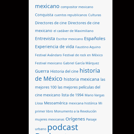
mexicano
compositor mexicano
Conquista
cuentos republicanos
Culturas
Directores de cine
Directores de cine
mexicano
el cadáver de Maximiliano
Españoles
Entrevista
Escritor mexicano
Experiencia de vida
Faustino Aquino
Festival Avándaro
Festival de rock en México
Festival mexicano
Gabriel García Márquez
historia
Guerra
Historia del cine
de México
historia mexicana
las
mejores 100
las mejores películas del
cine mexicano
lista de 1994
Mario Vargas
Mesoamérica
Llosa
mexicana histórica
Mi
primer libro
Monumento a la Revolución
Orígenes
mujeres mexicanas
Paisaje
podcast
urbano