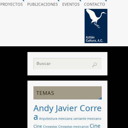
PROYECTOS
PUBLICACIONES
EVENTOS
CONTACTO
TEMAS
Andy Javier Corre
a
Arquitectura mexicana
cantante mexicano
Cine
Cine
Cineastas
Cineastas mexicanos