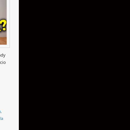
ndy
cio
a
,
la