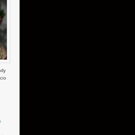
ndy
cio
e