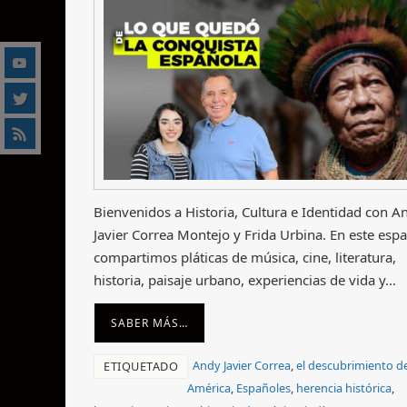
Bienvenidos a Historia, Cultura e Identidad con A
Javier Correa Montejo y Frida Urbina. En este espa
compartimos pláticas de música, cine, literatura,
historia, paisaje urbano, experiencias de vida y…
SABER MÁS…
Andy Javier Correa
,
el descubrimiento d
ETIQUETADO
América
,
Españoles
,
herencia histórica
,