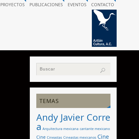
PROYECTOS
PUBLICACIONES
EVENTOS
CONTACTO
TEMAS
Andy Javier Corre
a
Arquitectura mexicana
cantante mexicano
Cine
Cine
Cineastas
Cineastas mexicanos