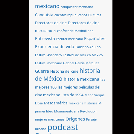
mexicano
compositor mexicano
Conquista
cuentos republicanos
Culturas
Directores de cine
Directores de cine
mexicano
el cadáver de Maximiliano
Españoles
Entrevista
Escritor mexicano
Experiencia de vida
Faustino Aquino
Festival Avándaro
Festival de rock en México
Festival mexicano
Gabriel García Márquez
historia
Guerra
Historia del cine
de México
historia mexicana
las
mejores 100
las mejores películas del
cine mexicano
lista de 1994
Mario Vargas
Mesoamérica
Llosa
mexicana histórica
Mi
primer libro
Monumento a la Revolución
Orígenes
mujeres mexicanas
Paisaje
podcast
urbano