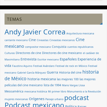
TEMAS
Andy Javier Correa
Arquitectura mexicana
Cine
Cine
cantante mexicano
Cineastas
Cineastas mexicanos
mexicano
Conquista
compositor mexicano
cuentos republicanos
Directores de cine
Directores de cine mexicano
Culturas
el cadáver de
Españoles
Entrevista
Experiencia de
Maximiliano
Escritor mexicano
vida
Faustino Aquino
Festival Avándaro
Festival de rock en México
Festival
historia
Guerra
Historia del cine
mexicano
Gabriel García Márquez
de México
historia mexicana
las mejores 100
las mejores
películas del cine mexicano
lista de 1994
Mario Vargas Llosa
Mesoamérica
mexicana histórica
Mi primer libro
Monumento a la Revolución
podcast
Orígenes
mujeres mexicanas
Paisaje urbano
Podcast mexicano
Política
Raices