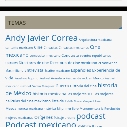
TEMAS
Andy Javier Correa
Arquitectura mexicana
Cine
Cine
cantante mexicano
Cineastas
Cineastas mexicanos
mexicano
Conquista
compositor mexicano
cuentos republicanos
Directores de cine
Directores de cine mexicano
Culturas
el cadáver de
Españoles
Entrevista
Experiencia de
Maximiliano
Escritor mexicano
vida
Faustino Aquino
Festival Avándaro
Festival de rock en México
Festival
historia
Guerra
Historia del cine
mexicano
Gabriel García Márquez
de México
historia mexicana
las mejores 100
las mejores
películas del cine mexicano
lista de 1994
Mario Vargas Llosa
Mesoamérica
mexicana histórica
Mi primer libro
Monumento a la Revolución
podcast
Orígenes
mujeres mexicanas
Paisaje urbano
Podcast mexicano
Política
Raices